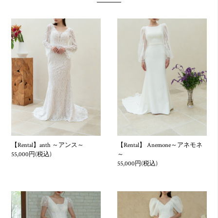
グ、タキシード衣裳等をいいます。
第3条 お申込み時のご注意
1. レンタル期間はご利用日の前々日からご利用日の翌日までの
3泊4日となります。ご利用後は翌日中に必ずご返却手続きを行
ってください。なお、レンタル期間の延長などにつきましては
別途延滞料金などをお支払いいただきます。
※長期レンタルをご希望の場合は、ご予約の際にご相談くださ
い。
2. お申込み方法その他の手順につきましては、本ウェブサイト
のドレス決済をご確認いただく、もしくは公式DMにてご案内
いたします。
【Rental】anth ～アンス～
【Rental】 Anemone～アネモネ
55,000円(税込)
～
3. レンタル商品等のご返却の際にお客様の私物が同梱されてい
55,000円(税込)
た場合は、当社よりお客様に連絡を差し上げます。お客様宛に
私物を送付させていただく際の送料はお客様のご負担となりま
す。
また、当社で私物と認識した物品は、返却日から起算し１ヶ月
間当社にて保管いたしますが、期間が経過しましたら処分させ