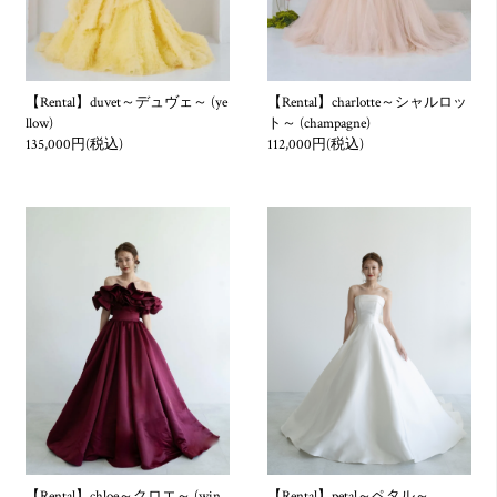
屋等、社会運動等標ぼうゴロ、特殊知能暴⼒集団、その他これ
らに準ずる反社会的勢力であると判明したとき、若しくは反社
会的勢力との関係を有していると判明したとき。
【Rental】duvet～デュヴェ～ (ye
【Rental】charlotte～シャルロッ
2. お客様が当社及び従業員に対し、暴力、脅迫、恐喝、威圧的
llow)
ト～ (champagne)
な不当要求等を行い、あるいは、合理的範囲を超える負担を要
135,000円(税込)
112,000円(税込)
求したとき、又は、かつて行われた同様の行為。
3. お客様から虚偽の情報提供がなされたとき。
4. 他のお客様に著しい迷惑を及ぼす行為。
5. お客様の、法令の規定、公の秩序もしくは、善良の風俗に反
する行為。
6. お客様が風説を流布し、偽計や威力を用いて当社の信用を棄
損、又は、業務を妨害する行為。
7. お客様が上記の行為を行うおそれがあると認められるとき。
第4条 契約の成立
【Rental】chloe～クロエ～ (win
【Rental】petal～ペタル～