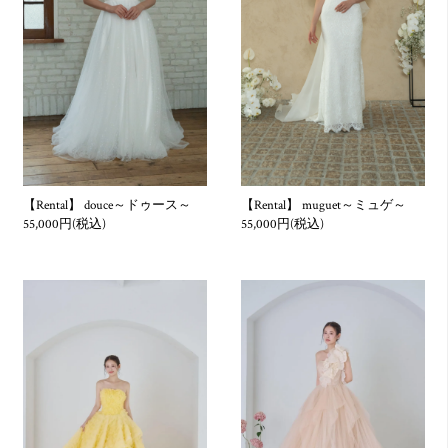
ていただきます。
但し、お客様の私物の毀損等については一切責任を負いかねま
す。
4. お客様は、自己の財産に対するのと同一の注意をもって、レ
ンタル商品を取り扱い、本条（1）に定めた貸出し期間内に当
社へ返却する義務を負います。
また、レンタル商品の減失・汚損・毀損・返却遅延によって、
次に予約されている他のお客様に損害を与えた場合は、別途実
費をご請求いたします。
【Rental】 douce～ドゥース～
【Rental】 muguet～ミュゲ～
55,000円(税込)
55,000円(税込)
5. お客様は、レンタル商品を他の者に転貸又は使用させること
はできません。
6. お客様に以下の事実ないし行為が認められた場合は、お申込
みをお断りさせていただきます。また、既にご契約をいただい
ているお客様についても以下の事実ないし行為が認められた場
合には当社はご契約の解除やお申し出等をお断りさせていただ
くことができます。
1. お客様が、暴⼒団、暴⼒団員、暴⼒団員でなくなった時から
5年を経過しない者、暴⼒団準構成員、暴⼒団関係企業、総会