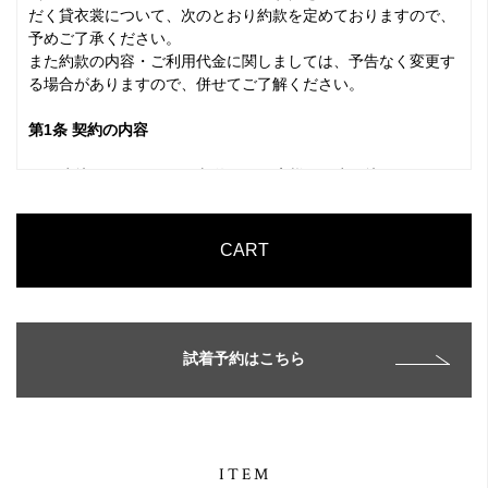
だく貸衣裳について、次のとおり約款を定めておりますので、
予めご了承ください。
また約款の内容・ご利用代金に関しましては、予告なく変更す
る場合がありますので、併せてご了解ください。
第1条 契約の内容
1. お申込みいただきます契約は、お客様がお申し込みになられ
る貸衣裳・その他貸付随品（以下、「レンタル商品」といいま
す）の提供（以下、「サービス」といいます）を受けていただ
けるよう当社が手配を行うものであり、お客様は当社と貸衣裳
CART
賃借契約（以下、「本契約」といいます）を締結いただくこと
となります。
※長期レンタルご希望の場合はご予約の際にご相談ください。
2. 本契約の内容・条件は本ウェブサイト内ご利用ガイド記載の
試着予約はこちら
内容及び本約款によります。
第2条 レンタル商品の定義
レンタル商品とは、本ウェブサイト上に掲示するウェディン
ITEM