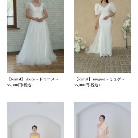
また、当社で私物と認識した物品は、返却日から起算し１ヶ月
間当社にて保管いたしますが、期間が経過しましたら処分させ
ていただきます。
但し、お客様の私物の毀損等については一切責任を負いかねま
す。
4. お客様は、自己の財産に対するのと同一の注意をもって、レ
ンタル商品を取り扱い、本条（1）に定めた貸出し期間内に当
社へ返却する義務を負います。
また、レンタル商品の減失・汚損・毀損・返却遅延によって、
次に予約されている他のお客様に損害を与えた場合は、別途実
費をご請求いたします。
【Rental】 douce～ドゥース～
【Rental】 muguet～ミュゲ～
55,000円(税込)
55,000円(税込)
5. お客様は、レンタル商品を他の者に転貸又は使用させること
はできません。
6. お客様に以下の事実ないし行為が認められた場合は、お申込
みをお断りさせていただきます。また、既にご契約をいただい
ているお客様についても以下の事実ないし行為が認められた場
合には当社はご契約の解除やお申し出等をお断りさせていただ
くことができます。