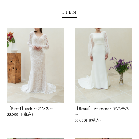
レンタル商品とは、本ウェブサイト上に掲示するウェディン
ITEM
グ、タキシード衣裳等をいいます。
第3条 お申込み時のご注意
1. レンタル期間はご利用日の前々日からご利用日の翌日までの
3泊4日となります。ご利用後は翌日中に必ずご返却手続きを行
ってください。なお、レンタル期間の延長などにつきましては
別途延滞料金などをお支払いいただきます。
※長期レンタルをご希望の場合は、ご予約の際にご相談くださ
い。
2. お申込み方法その他の手順につきましては、本ウェブサイト
のドレス決済をご確認いただく、もしくは公式DMにてご案内
いたします。
【Rental】anth ～アンス～
【Rental】 Anemone～アネモネ
55,000円(税込)
～
3. レンタル商品等のご返却の際にお客様の私物が同梱されてい
55,000円(税込)
た場合は、当社よりお客様に連絡を差し上げます。お客様宛に
私物を送付させていただく際の送料はお客様のご負担となりま
す。