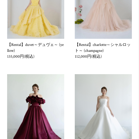
1. お客様が、暴⼒団、暴⼒団員、暴⼒団員でなくなった時から
5年を経過しない者、暴⼒団準構成員、暴⼒団関係企業、総会
屋等、社会運動等標ぼうゴロ、特殊知能暴⼒集団、その他これ
らに準ずる反社会的勢力であると判明したとき、若しくは反社
会的勢力との関係を有していると判明したとき。
【Rental】duvet～デュヴェ～ (ye
【Rental】charlotte～シャルロッ
2. お客様が当社及び従業員に対し、暴力、脅迫、恐喝、威圧的
llow)
ト～ (champagne)
な不当要求等を行い、あるいは、合理的範囲を超える負担を要
135,000円(税込)
112,000円(税込)
求したとき、又は、かつて行われた同様の行為。
3. お客様から虚偽の情報提供がなされたとき。
4. 他のお客様に著しい迷惑を及ぼす行為。
5. お客様の、法令の規定、公の秩序もしくは、善良の風俗に反
する行為。
6. お客様が風説を流布し、偽計や威力を用いて当社の信用を棄
損、又は、業務を妨害する行為。
7. お客様が上記の行為を行うおそれがあると認められるとき。