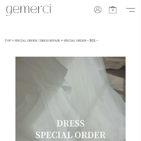
0
>
>
TOP
SPECIAL ORDER / DRESS REPAIR
SPECIAL ORDER～別注～