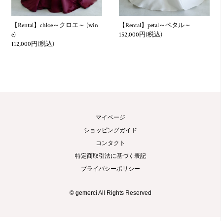
第4条 契約の成立
【Rental】chloe～クロエ～ (win
【Rental】petal～ペタル～
e)
152,000円(税込)
お客様が本ウェブサイトにてお申込みいただきました契約は、
112,000円(税込)
公式ホームぺージでの決済確認後、お客様指定のメールアドレ
スに当社より入金の連絡件名にて、メールを送信し、そのメー
ルをお客様が受信した時点で契約成立となります。
第5条 代金の支払い
サービス代金は、当社ウェブサイト上での決済もしくは指定口
マイページ
座への振り込みにてお支払いいただきます。
ショッピングガイド
ご登録いただいたメールアドレスに「お申込みを承りました」
の件名にてメールをお送りいたしますので、メールが到着した
コンタクト
翌日から起算して7日以内に当社指定の銀行口座にお振込みく
特定商取引法に基づく表記
ださい。
プライバシーポリシー
なお、振込手数料につきましては、お客様のご負担とさせてい
ただきます。
© gemerci All Rights Reserved
1. 代引きをご利用される場合、レンタル商品のお受渡しがご自
宅の場合に限らせていただきます。