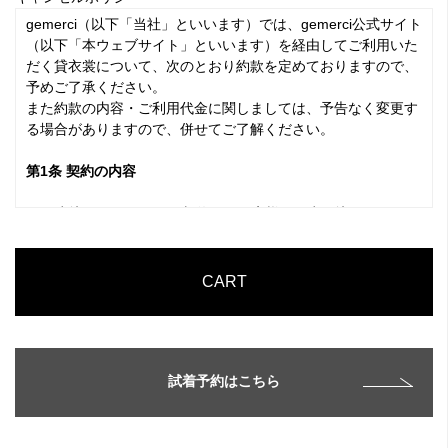
gemerci（以下「当社」といいます）では、gemerci公式サイト
（以下「本ウェブサイト」といいます）を経由してご利用いた
だく貸衣裳について、次のとおり約款を定めておりますので、
予めご了承ください。
また約款の内容・ご利用代金に関しましては、予告なく変更す
る場合がありますので、併せてご了解ください。
第1条 契約の内容
1. お申込みいただきます契約は、お客様がお申し込みになられ
る貸衣裳・その他貸付随品（以下、「レンタル商品」といいま
す）の提供（以下、「サービス」といいます）を受けていただ
けるよう当社が手配を行うものであり、お客様は当社と貸衣裳
CART
賃借契約（以下、「本契約」といいます）を締結いただくこと
となります。
※長期レンタルご希望の場合はご予約の際にご相談ください。
2. 本契約の内容・条件は本ウェブサイト内ご利用ガイド記載の
試着予約はこちら
内容及び本約款によります。
第2条 レンタル商品の定義